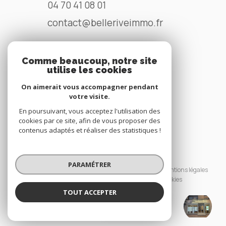
04 70 41 08 01
contact@belleriveimmo.fr
Comme beaucoup, notre site
NOS RÉSEAUX
utilise les cookies
Nous suivre
On aimerait vous accompagner pendant
votre visite.
En poursuivant, vous acceptez l'utilisation des
cookies par ce site, afin de vous proposer des
contenus adaptés et réaliser des statistiques !
© 2026 | Tous droits réservés
PARAMÉTRER
Nos honoraires
Nos partenaires
Mentions légales
Admin
Politique RGPD
Cookies
TOUT ACCEPTER
BELLERIVE IMMO
Réalisé par :
Agence