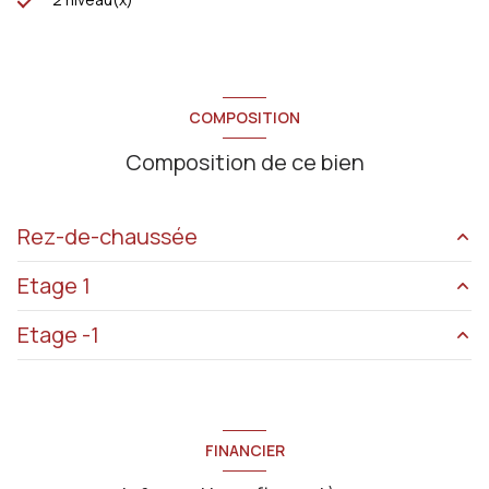
COMPOSITION
Composition de ce bien
Rez-de-chaussée
Etage 1
accueil
5.12 m²
Etage -1
salon/sejour
25 m²
accueil
3 m²
cuisine
4.92 m²
cave
8 m²
salle de bain
5 m²
FINANCIER
chambre
8.54 m²