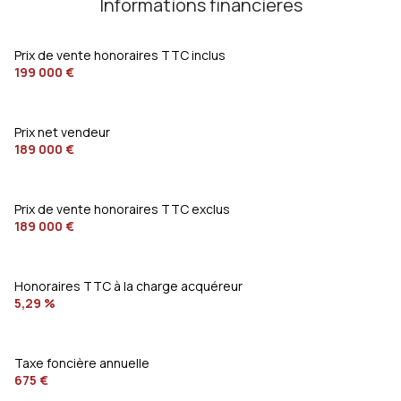
chambre
8.44 m²
Informations financières
cuisine
7.06 m²
Prix de vente honoraires TTC inclus
salon/sejour
11.73 m²
199 000 €
salle d'eau
2.75 m²
chambre
10.53 m²
Prix net vendeur
189 000 €
buanderie
m²
Prix de vente honoraires TTC exclus
189 000 €
Honoraires TTC à la charge acquéreur
5,29 %
Taxe foncière annuelle
675 €