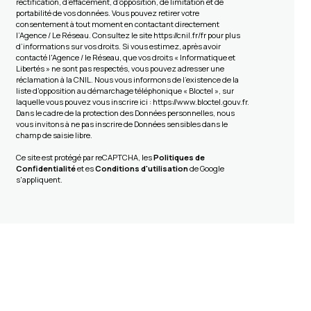
rectification, d’effacement, d’opposition, de limitation et de
portabilité de vos données. Vous pouvez retirer votre
consentement à tout moment en contactant directement
l’Agence / Le Réseau. Consultez le site
https://cnil.fr/fr
pour plus
d’informations sur vos droits. Si vous estimez, après avoir
contacté l'Agence / le Réseau, que vos droits « Informatique et
Libertés » ne sont pas respectés, vous pouvez adresser une
réclamation à la CNIL. Nous vous informons de l’existence de la
liste d'opposition au démarchage téléphonique « Bloctel », sur
laquelle vous pouvez vous inscrire ici :
https://www.bloctel.gouv.fr
.
Dans le cadre de la protection des Données personnelles, nous
vous invitons à ne pas inscrire de Données sensibles dans le
champ de saisie libre.
Ce site est protégé par reCAPTCHA, les
Politiques de
Confidentialité
et es
Conditions d'utilisation
de Google
s'appliquent.