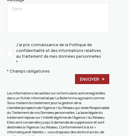
J'ai pris connaissance de la Politique de
confidentialité et des informations relatives
au traitement de mes données personnelles
*
* Champs obligatoires
ENVOYER
Les informations recueillies sur ce formulaire sont enregistrées
dans un fichier informatisé par La Boite Immo agissant comme
Sous-traitant du traitement pour la gestion de la
clientèle/prospects de l'Agence / du Réseau qui reste Responsable
du Traitement de vos Données personnelles. La base légale du
traitement repose sur l'intérêt légitime de l'Agence / du Réseau.
Elles sont conservées jusqu'à demande de suppression et sont
destinées à l'Agence / au Réseau. Conformément à la loi «
informatique et libertés », vous disposez des droits d’accès, de