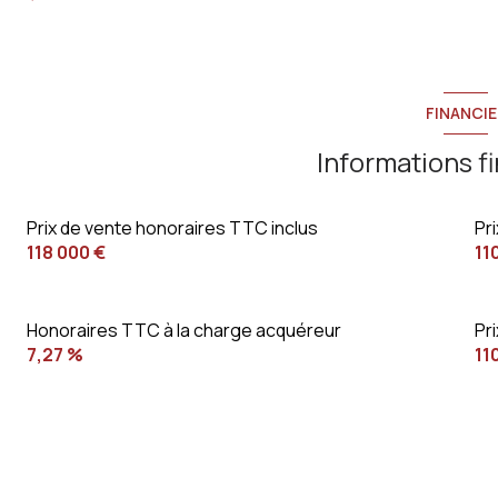
FINANCIE
Informations f
Prix de vente honoraires TTC inclus
Pr
118 000 €
11
Honoraires TTC à la charge acquéreur
Pr
7,27 %
11