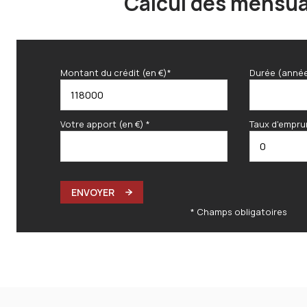
Calcul des mensua
Montant du crédit (en €)*
Durée (anné
Votre apport (en €) *
Taux d'empru
ENVOYER
* Champs obligatoires