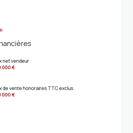
R
inancières
ix net vendeur
0 000 €
ix de vente honoraires TTC exclus
0 000 €