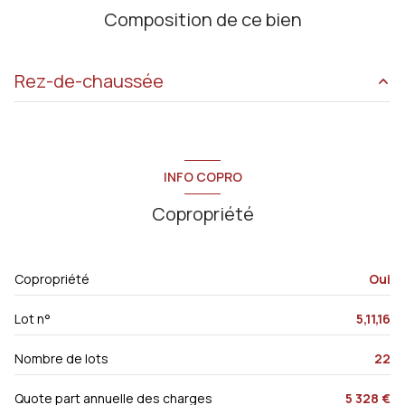
Composition de ce bien
Rez-de-chaussée
accueil
15.68 m²
WC
3.84 m²
INFO COPRO
chambre
21.28 m²
Copropriété
salle d'eau
8.90 m²
chambre
19.80 m²
Copropriété
Oui
salon/sejour
42.77 m²
Lot n°
5,11,16
cuisine
11.85 m²
Nombre de lots
22
Quote part annuelle des charges
5 328 €