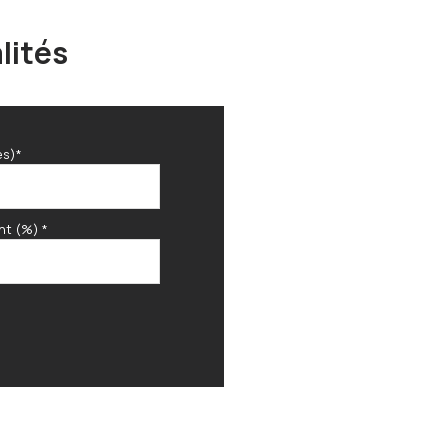
lités
es)*
nt (%) *