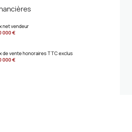
inancières
ix net vendeur
0 000 €
ix de vente honoraires TTC exclus
0 000 €