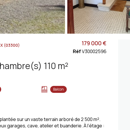
179 000 €
X (03300)
Réf
V30002596
Maison 5 pièce(s) 4 chambre(s) 110 m²
Balcon
plantée sur un vaste terrain arboré de 2 500 m².
x garages, cave, atelier et buanderie. À l’étage :