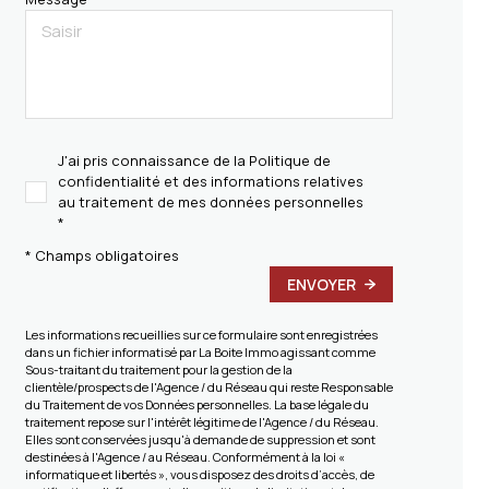
J'ai pris connaissance de la Politique de
confidentialité et des informations relatives
au traitement de mes données personnelles
*
* Champs obligatoires
ENVOYER
Les informations recueillies sur ce formulaire sont enregistrées
dans un fichier informatisé par La Boite Immo agissant comme
Sous-traitant du traitement pour la gestion de la
clientèle/prospects de l'Agence / du Réseau qui reste Responsable
du Traitement de vos Données personnelles. La base légale du
traitement repose sur l'intérêt légitime de l'Agence / du Réseau.
Elles sont conservées jusqu'à demande de suppression et sont
destinées à l'Agence / au Réseau. Conformément à la loi «
informatique et libertés », vous disposez des droits d’accès, de