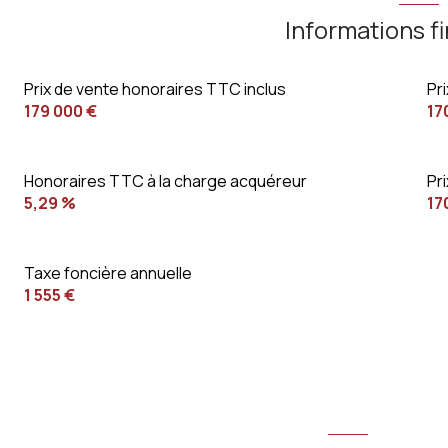
Informations f
Prix de vente honoraires TTC inclus
Pr
179 000 €
17
Honoraires TTC à la charge acquéreur
Pr
5,29 %
17
Taxe foncière annuelle
1 555 €