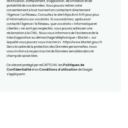
rectification, d’effacement, d’opposition, de limitation et de
portabilité de vos données. Vous pouvez retirer votre
consentement à tout moment en contactant directement
l’Agence / Le Réseau. Consultez le site
https://cnil.fr/fr
pour plus
d’informations sur vos droits. Si vous estimez, après avoir
contacté l'Agence / le Réseau, que vos droits « Informatique et
Libertés » ne sont pas respectés, vous pouvez adresser une
réclamation à la CNIL. Nous vous informons de l’existence de la
liste d'opposition au démarchage téléphonique « Bloctel », sur
laquelle vous pouvez vous inscrire ici :
https://www.bloctel.gouv.fr
.
Dans le cadre de la protection des Données personnelles, nous
vous invitons à ne pas inscrire de Données sensibles dans le
champ de saisie libre.
Ce site est protégé par reCAPTCHA, les
Politiques de
Confidentialité
et es
Conditions d'utilisation
de Google
s'appliquent.