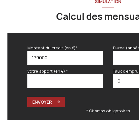
SIMULATION
Calcul des mensua
Montant du crédit (en €)*
Durée (anné
Votre apport (en €) *
Taux d'empru
ENVOYER
* Champs obligatoires