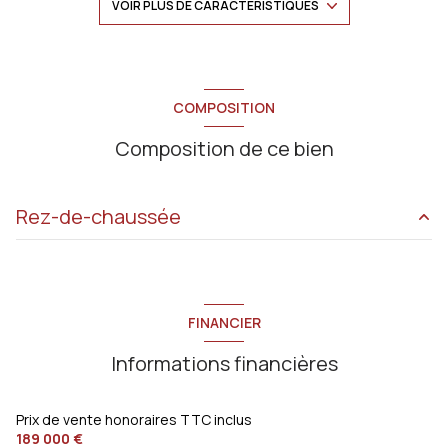
VOIR PLUS DE CARACTÉRISTIQUES
Chauffage individuel : chaudière (gaz)
exposition Est
COMPOSITION
Composition de ce bien
1 niveau(x)
5ème étage
Rez-de-chaussée
5 étage(s)
salon/sejour
30 m²
ascenseur
cuisine
11.83 m²
FINANCIER
chambre
13.8 m²
cave
Informations financières
chambre
9.34 m²
terrasse
salle de bain
3.5 m²
Prix de vente honoraires TTC inclus
189 000 €