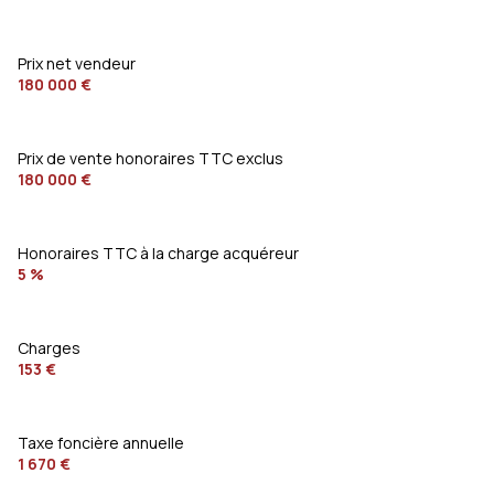
interphone
quartier MARCHE COUVERT
Prix net vendeur
180 000 €
accès handicapé
Prix de vente honoraires TTC exclus
180 000 €
Honoraires TTC à la charge acquéreur
5 %
Charges
153 €
Taxe foncière annuelle
1 670 €