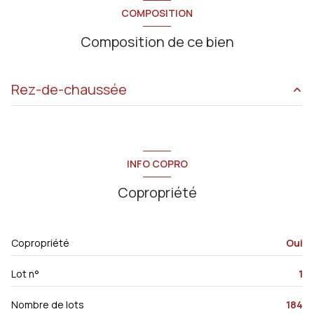
COMPOSITION
Composition de ce bien
Rez-de-chaussée
dégagement
5.5 m²
cuisine
17.2 m²
INFO COPRO
chambre
15.7 m²
Copropriété
dégagement
3.86 m²
salon/sejour
12.7 m²
Copropriété
Oui
chambre
8.48 m²
Lot n°
1
salle de bain
3.49 m²
WC
1.75 m²
Nombre de lots
184